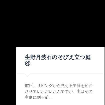
生野丹波石のそびえ立つ庭
④
前回、リビングから見える主庭を紹介
させていただいたんですが、実はその
主庭に到る前…