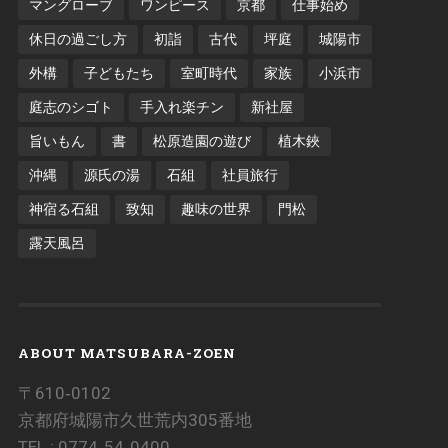
マングローブ
ワンピース
京都
仕事始め
休日の過ごし方
初詣
古代
坪庭
城陽市
外構
子どもたち
室町時代
家族
小浜市
庭志のシゴト
手入れ楽チン
新社屋
旨いもん
書
松原造園の遊び
植木鋏
沖縄
源氏の湯
石組
社員旅行
神宿る石組
致知
趣味の世界
門松
露天風呂
ABOUT MATSUBARA-ZOEN
〒610‐0102
京都府城陽市久世荒内305番地
TEL : 0774‐54‐0400