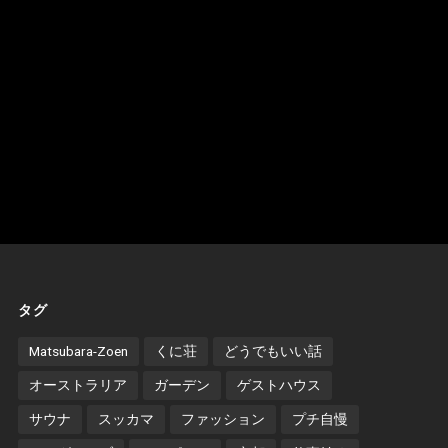
タグ
Matsubara-Zoen
くに荘
どうでもいい話
オーストラリア
ガーデン
ゲストハウス
サウナ
スッカマ
ファッション
プチ自慢