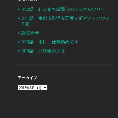
312話 わがまち城陽市のシンボルツリー
311話 京都市泉涌寺五葉ノ町ゲストハウス
作庭
謹賀新年
310話 本日、仕事納めです
309話 北嵯峨の別荘
アーカイブ