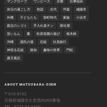
マングローブ
ワンピース
京都
仕事始め
休日の過ごし方
初詣
古代
坪庭
城陽市
外構
子どもたち
室町時代
家族
小浜市
庭志のシゴト
手入れ楽チン
新社屋
旨いもん
書
松原造園の遊び
植木鋏
沖縄
源氏の湯
石組
社員旅行
神宿る石組
致知
趣味の世界
門松
露天風呂
ABOUT MATSUBARA-ZOEN
〒610‐0102
京都府城陽市久世荒内305番地
TEL : 0774‐54‐0400