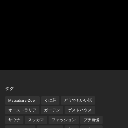
タグ
Matsubara-Zoen
くに荘
どうでもいい話
オーストラリア
ガーデン
ゲストハウス
サウナ
スッカマ
ファッション
プチ自慢