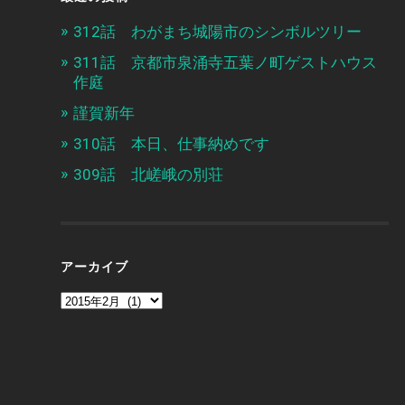
312話 わがまち城陽市のシンボルツリー
311話 京都市泉涌寺五葉ノ町ゲストハウス
作庭
謹賀新年
310話 本日、仕事納めです
309話 北嵯峨の別荘
アーカイブ