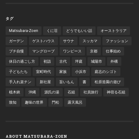
タグ
Matsubara-Zoen
くに荘
どうでもいい話
オーストラリア
ガーデン
ゲストハウス
サウナ
スッカマ
ファッション
プチ自慢
マングローブ
ワンピース
京都
仕事始め
休日の過ごし方
初詣
古代
坪庭
城陽市
外構
子どもたち
室町時代
家族
小浜市
庭志のシゴト
手入れ楽チン
新社屋
旨いもん
書
松原造園の遊び
植木鋏
沖縄
源氏の湯
石組
社員旅行
神宿る石組
致知
趣味の世界
門松
露天風呂
ABOUT MATSUBARA-ZOEN