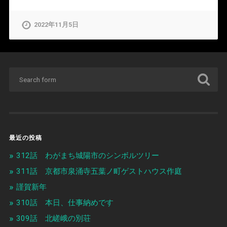
2022年11月5日
最近の投稿
312話 わがまち城陽市のシンボルツリー
311話 京都市泉涌寺五葉ノ町ゲストハウス作庭
謹賀新年
310話 本日、仕事納めです
309話 北嵯峨の別荘