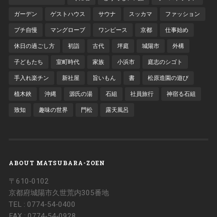
ガーデン
ゲストハウス
サウナ
スッカマ
ファッション
プチ自慢
マングローブ
ワンピース
京都
仕事始め
休日の過ごし方
初詣
古代
坪庭
城陽市
外構
子どもたち
室町時代
家族
小浜市
庭志のシゴト
手入れ楽チン
新社屋
旨いもん
書
松原造園の遊び
植木鋏
沖縄
源氏の湯
石組
社員旅行
神宿る石組
致知
趣味の世界
門松
露天風呂
ABOUT MATSUBARA-ZOEN
〒610‐0102
京都府城陽市久世荒内305番地
TEL : 0774‐54‐0400
FAX : 0774‐54‐0928