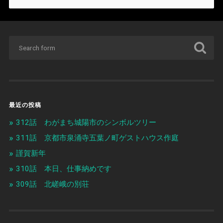
最近の投稿
312話 わがまち城陽市のシンボルツリー
311話 京都市泉涌寺五葉ノ町ゲストハウス作庭
謹賀新年
310話 本日、仕事納めです
309話 北嵯峨の別荘