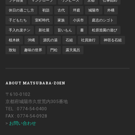
プチ自慢
マングローブ
ワンピース
京都
仕事始め
休日の過ごし方
初詣
古代
坪庭
城陽市
外構
子どもたち
室町時代
家族
小浜市
庭志のシゴト
手入れ楽チン
新社屋
旨いもん
書
松原造園の遊び
植木鋏
沖縄
源氏の湯
石組
社員旅行
神宿る石組
致知
趣味の世界
門松
露天風呂
ABOUT MATSUBARA-ZOEN
〒610‐0102
京都府城陽市久世荒内305番地
TEL : 0774‐54‐0400
FAX : 0774‐54‐0928
>
お問い合わせ