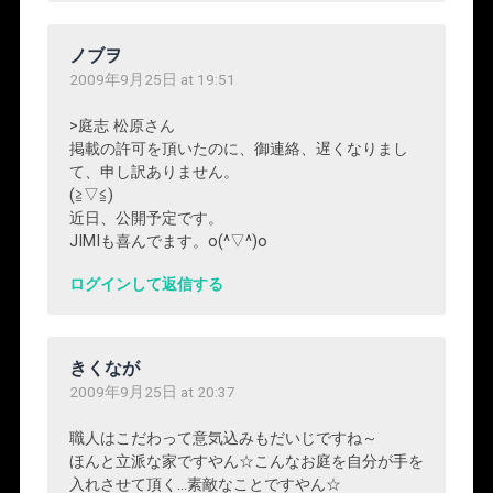
ノブヲ
2009年9月25日 at 19:51
>庭志 松原さん
掲載の許可を頂いたのに、御連絡、遅くなりまし
て、申し訳ありません。
(≧▽≦)
近日、公開予定です。
JIMIも喜んでます。o(^▽^)o
ログインして返信する
きくなが
2009年9月25日 at 20:37
職人はこだわって意気込みもだいじですね～
ほんと立派な家ですやん☆こんなお庭を自分が手を
入れさせて頂く…素敵なことですやん☆