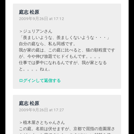
庭志 松原
2009年9月26日 at 17:12
＞ジュリアンさん
「羨ましいような、羨ましくないような・・・」
自分の庭なら、私も同感です。
我が家の庭は、この庭に比べると、猫の額程度です
が、今や伸び放題でヒドイもんです。。。。
仕事では夢中になれるんですが、我が家となる
と。。。。ねぇ。
ログインして返信する
庭志 松原
2009年9月26日 at 17:27
＞植木屋さとちゃんさん
この庭。名前は伏せますが、京都で屈指の造園屋さ