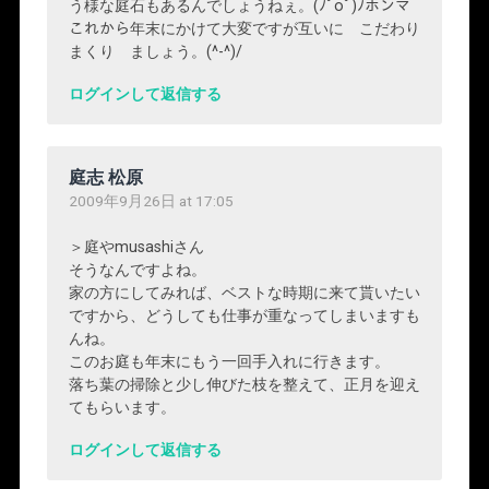
う様な庭石もあるんでしょうねぇ。(ﾉﾟοﾟ)ﾉホンマ
これから年末にかけて大変ですが互いに こだわり
まくり ましょう。(^-^)/
ログインして返信する
庭志 松原
2009年9月26日 at 17:05
＞庭やmusashiさん
そうなんですよね。
家の方にしてみれば、ベストな時期に来て貰いたい
ですから、どうしても仕事が重なってしまいますも
んね。
このお庭も年末にもう一回手入れに行きます。
落ち葉の掃除と少し伸びた枝を整えて、正月を迎え
てもらいます。
ログインして返信する