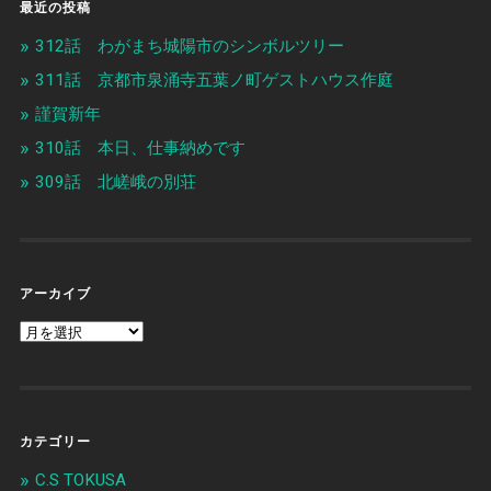
最近の投稿
312話 わがまち城陽市のシンボルツリー
311話 京都市泉涌寺五葉ノ町ゲストハウス作庭
謹賀新年
310話 本日、仕事納めです
309話 北嵯峨の別荘
アーカイブ
カテゴリー
C.S TOKUSA