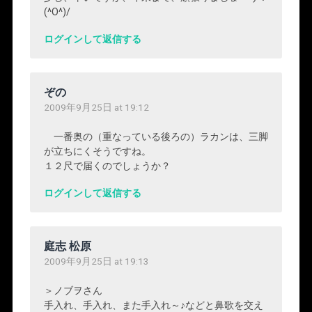
(^O^)/
ログインして返信する
ぞの
2009年9月25日 at 19:12
一番奥の（重なっている後ろの）ラカンは、三脚
が立ちにくそうですね。
１２尺で届くのでしょうか？
ログインして返信する
庭志 松原
2009年9月25日 at 19:13
＞ノブヲさん
手入れ、手入れ、また手入れ～♪などと鼻歌を交え