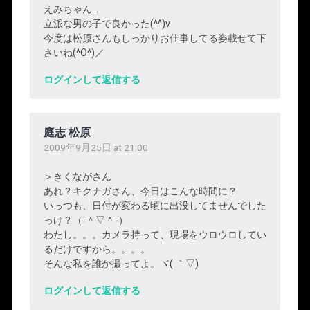
えみちゃん…
立派な男の子で良かった(^^)v
今度は松原さんもしっかりお仕事してる姿載せて下
さいね(^O^)／
ログインして返信する
庭志 松原
2009年9月25日 at 21:00
＞きくながさん
あれ？キクナガさん、今日はこんな時間に？
いっつも、日付が変わる頃に出没してませんでした
っけ？（‐＾▽＾‐）
わたし。。。カメラ持って、現場をウロウロしてい
るだけですから。。。。
そんな私を誰か撮ってよ。ヾ( ｀▽)ゞ
ログインして返信する