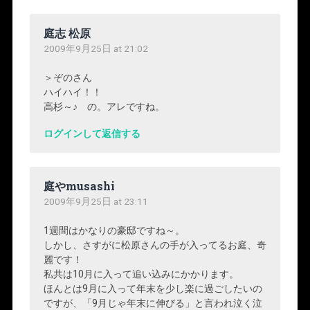
庭志 松原
2009年9月25日 at 21:02
＞ぞのさん
ハイハイ！！
高杉～♪ の。アレですね。
ログインして返信する
庭やmusashi
2009年9月25日 at 23:11
1週間はかなりの豪邸ですね～。
しかし、さすがに松原さんの手が入ってるお庭、奇
麗です！
私共は10月に入って追い込みにかかります。
ほんとは9月に入って年末を少し楽に過ごしたいの
ですが、「9月じゃ年末に伸びる」と言われ泣く泣