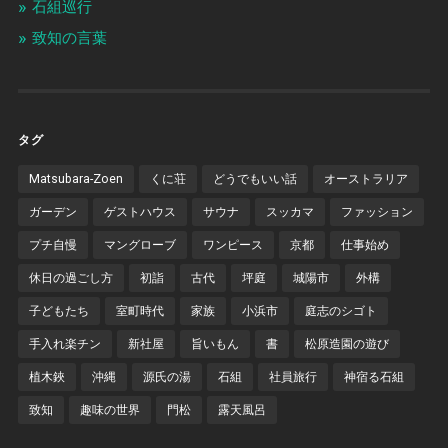
石組巡行
致知の言葉
タグ
Matsubara-Zoen
くに荘
どうでもいい話
オーストラリア
ガーデン
ゲストハウス
サウナ
スッカマ
ファッション
プチ自慢
マングローブ
ワンピース
京都
仕事始め
休日の過ごし方
初詣
古代
坪庭
城陽市
外構
子どもたち
室町時代
家族
小浜市
庭志のシゴト
手入れ楽チン
新社屋
旨いもん
書
松原造園の遊び
植木鋏
沖縄
源氏の湯
石組
社員旅行
神宿る石組
致知
趣味の世界
門松
露天風呂