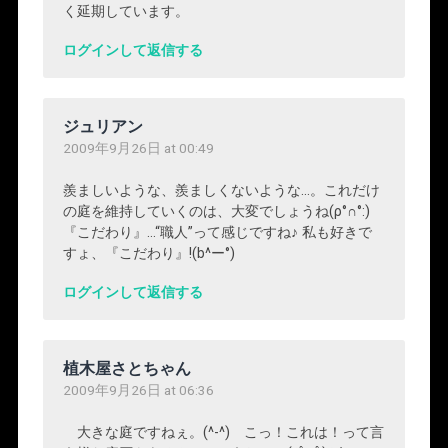
く延期しています。
ログインして返信する
ジュリアン
2009年9月26日 at 00:49
羨ましいような、羨ましくないような…。これだけ
の庭を維持していくのは、大変でしょうね(ρ°∩°:)
『こだわり』…“職人”って感じですね♪ 私も好きで
すょ、『こだわり』!(b^ー°)
ログインして返信する
植木屋さとちゃん
2009年9月26日 at 06:36
大きな庭ですねぇ。(^-^) こっ！これは！って言