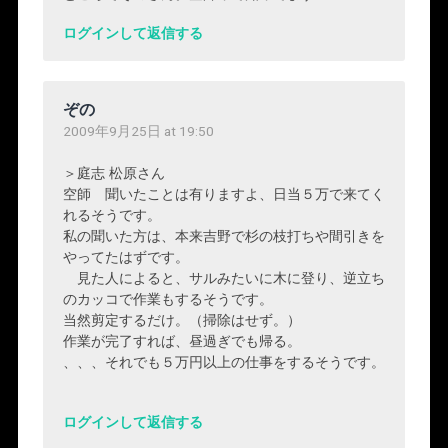
ログインして返信する
ぞの
2009年9月25日 at 19:50
＞庭志 松原さん
空師 聞いたことは有りますよ、日当５万で来てく
れるそうです。
私の聞いた方は、本来吉野で杉の枝打ちや間引きを
やってたはずです。
見た人によると、サルみたいに木に登り、逆立ち
のカッコで作業もするそうです。
当然剪定するだけ。（掃除はせず。）
作業が完了すれば、昼過ぎでも帰る。
、、、それでも５万円以上の仕事をするそうです。
ログインして返信する