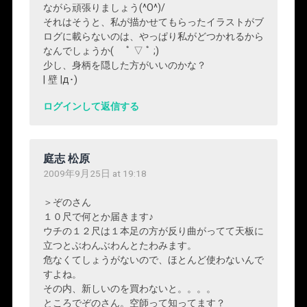
ながら頑張りましょう(^O^)/
それはそうと、私が描かせてもらったイラストがブ
ログに載らないのは、やっぱり私がどつかれるから
なんでしょうか( ﾟ ▽ ﾟ ;)
少し、身柄を隠した方がいいのかな？
| 壁 |д･)
ログインして返信する
庭志 松原
2009年9月25日 at 19:18
＞ぞのさん
１０尺で何とか届きます♪
ウチの１２尺は１本足の方が反り曲がってて天板に
立つとぶわんぶわんとたわみます。
危なくてしょうがないので、ほとんど使わないんで
すよね。
その内、新しいのを買わないと。。。。
ところでぞのさん。空師って知ってます？