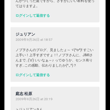
んがつくった庭ですから、さすがにいい材料を使っ
てはりますよ。
ログインして返信する
ジュリアン
2009年9月26日 at 18:57
ノブヲさんのブログ、見ましたょ～ヾ(^o^)! すごい
上手い！上手すぎですょ！! ノブヲさんに、JIMIさ
んまで…(‘o‘) いいなぁ～♪ ってゆうか、センス有り
すぎ…この感動、伝わりましたか(^_^)？
ログインして返信する
庭志 松原
2009年9月26日 at 20:19
＞ジュリアンさん