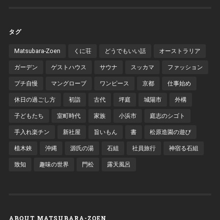
タグ
Matsubara-Zoen
くに荘
どうでもいい話
オーストラリア
ガーデン
ゲストハウス
サウナ
スッカマ
ファッション
プチ自慢
マングローブ
ワンピース
京都
仕事始め
休日の過ごし方
初詣
古代
坪庭
城陽市
外構
子どもたち
室町時代
家族
小浜市
庭志のシゴト
手入れ楽チン
新社屋
旨いもん
書
松原造園の遊び
植木鋏
沖縄
源氏の湯
石組
社員旅行
神宿る石組
致知
趣味の世界
門松
露天風呂
ABOUT MATSUBARA-ZOEN