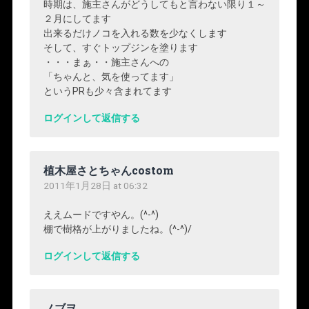
時期は、施主さんがどうしてもと言わない限り１～
２月にしてます
出来るだけノコを入れる数を少なくします
そして、すぐトップジンを塗ります
・・・まぁ・・施主さんへの
「ちゃんと、気を使ってます」
というPRも少々含まれてます
ログインして返信する
植木屋さとちゃんcostom
2011年1月28日 at 06:32
ええムードですやん。(^-^)
棚で樹格が上がりましたね。(^-^)/
ログインして返信する
ノブヲ