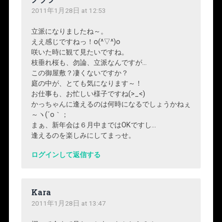
2011年1月28日 at 12:53
立派になりましたね～。
ええ感じですねっ！o(^▽^)o
咲いた時に観て見たいですね。
枝垂れ桜も、勿論、立派なんですが…
この御屋敷？凄くないですか？
庭の中が、とても気になります～！
お仕事も、お忙しい様子ですね(>_<)
かっちゃんに逢えるのは何時になるでしょうかねぇ
～ヽ(´o｀；
まぁ、新年会は６月中まではOKですし…
逢えるのを楽しみにしてまっせ。
ログインして返信する
Kara
2011年1月28日 at 13:47