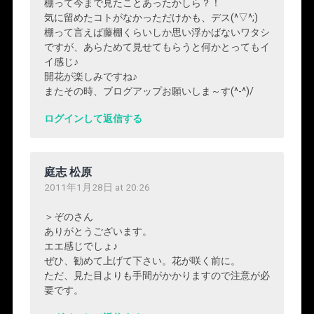
棚って今まで見たことあったかしら？！
気に留めたコトがなかっただけかも、デス(^▽^;)
棚って言えば藤棚くらいしか思い浮かばないワタシ
ですが、あらためて見せてもらうと何かとってもイ
イ感じ♪
開花が楽しみですね♪
またその時、ブログアップお願いしま～す(^-^)/
ログインして返信する
庭志 松原
2011年1月28日 at 20:26
＞ぞのさん
ありがとうございます。
エエ感じでしょ♪
ぜひ、勧めて上げて下さい。花が咲く前に。
ただ、見た目よりも手間がかかりますので注意が必
要です。