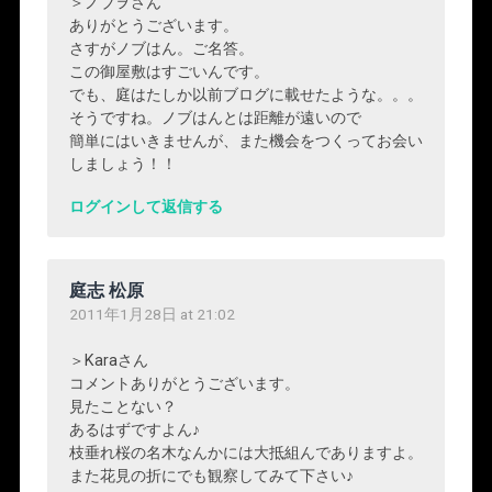
＞ノブヲさん
ありがとうございます。
さすがノブはん。ご名答。
この御屋敷はすごいんです。
でも、庭はたしか以前ブログに載せたような。。。
そうですね。ノブはんとは距離が遠いので
簡単にはいきませんが、また機会をつくってお会い
しましょう！！
ログインして返信する
庭志 松原
2011年1月28日 at 21:02
＞Karaさん
コメントありがとうございます。
見たことない？
あるはずですよん♪
枝垂れ桜の名木なんかには大抵組んでありますよ。
また花見の折にでも観察してみて下さい♪