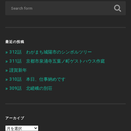
最近の投稿
312話 わがまち城陽市のシンボルツリー
311話 京都市泉涌寺五葉ノ町ゲストハウス作庭
謹賀新年
310話 本日、仕事納めです
309話 北嵯峨の別荘
アーカイブ