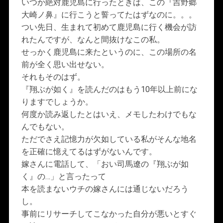
いつか絶対鹿児島に行ったときは、この『吉野郷
大崎ノ鼻』に行こうと誓ってたはずなのに。。。
つい先日、生まれて初めて鹿児島に行く機会が訪
れたんですが、なんと間抜けなこの私。
せっかく鹿児島に来たというのに、この場所の名
前が全く思い出せない。
それもそのはず。
『翔ぶが如く』を読んだのはもう10年以上前にな
りますでしょうか。
何度か読み返したとはいえ、メモしたわけでもな
んでもない。
ただでさえ記憶力が欠如している私がそんな地名
を正確に憶えてるはずがないんです。
嫁さんに電話して、「おい司馬遼の『翔ぶが如
く』の…」と言ったって
本を読まないウチの嫁さんには通じないだろう
し。
事前にリサーチしてこなかった自分が悪いとすぐ