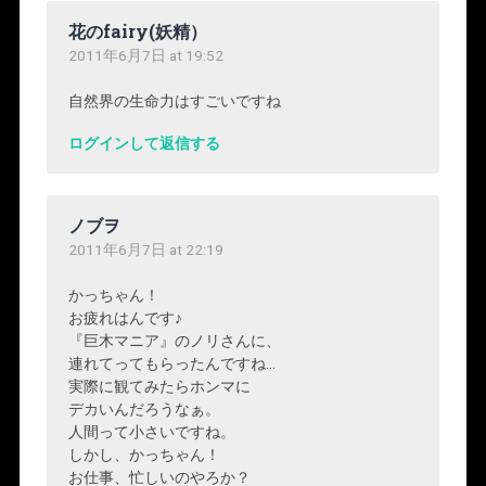
花のfairy(妖精）
2011年6月7日 at 19:52
自然界の生命力はすごいですね
ログインして返信する
ノブヲ
2011年6月7日 at 22:19
かっちゃん！
お疲れはんです♪
『巨木マニア』のノリさんに、
連れてってもらったんですね…
実際に観てみたらホンマに
デカいんだろうなぁ。
人間って小さいですね。
しかし、かっちゃん！
お仕事、忙しいのやろか？