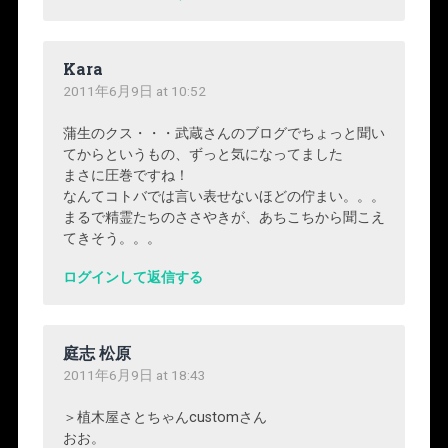
Kara
2011年6月9日 at 10:52
蒲生のクス・・・武蔵さんのブログでちょっと聞い
てからというもの、ずっと気になってました
まさに圧巻ですね！
なんてコトバでは言い表せないほどの佇まい。。。
まるで精霊たちのささやきが、あちこちから聞こえ
てきそう。。。
ログインして返信する
庭志 松原
2011年6月9日 at 18:43
＞植木屋さとちゃんcustomさん
おお。