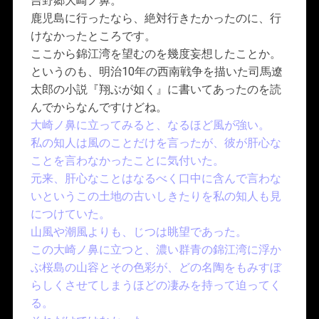
吉野郷大崎ノ鼻。
鹿児島に行ったなら、絶対行きたかったのに、行
けなかったところです。
ここから錦江湾を望むのを幾度妄想したことか。
というのも、明治10年の西南戦争を描いた司馬遼
太郎の小説『翔ぶが如く』に書いてあったのを読
んでからなんですけどね。
大崎ノ鼻に立ってみると、なるほど風が強い。
私の知人は風のことだけを言ったが、彼が肝心な
ことを言わなかったことに気付いた。
元来、肝心なことはなるべく口中に含んで言わな
いというこの土地の古いしきたりを私の知人も見
につけていた。
山風や潮風よりも、じつは眺望であった。
この大崎ノ鼻に立つと、濃い群青の錦江湾に浮か
ぶ桜島の山容とその色彩が、どの名陶をもみすぼ
らしくさせてしまうほどの凄みを持って迫ってく
る。