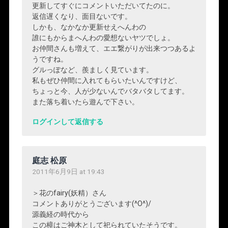
更新してすぐにコメントいただいてたのに。
返信遅くなり、面目ないです。
しかも、なかなか更新せえへんわの
誰にもからまへんわの愛想ないヤツでしょ。
お仲間さんも増えて、エエ繋がりが出来つつあるよ
うですね。
グルっぽなど、羨ましく見ています。
私もぜひ仲間に入れてもらいたいんですけど、
ちょっと今、人が少ないんでバタバタしてます。
また落ち着いたら遊んで下さい。
ログインして返信する
庭志 松原
2011年6月9日 at 19:43
＞花のfairy(妖精）さん
コメントありがとうございます(^O^)/
源義経の時代から
この樟はご神木として祀られていたそうです。