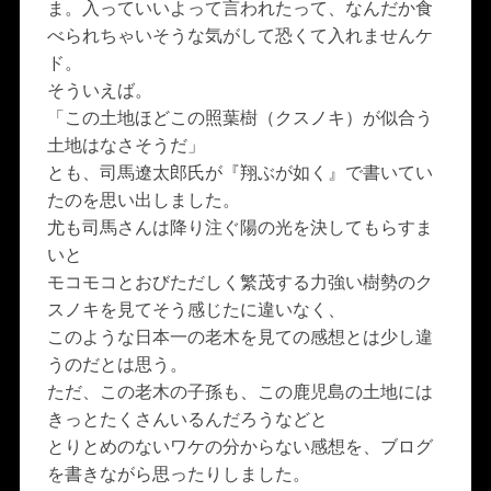
ま。入っていいよって言われたって、なんだか食
べられちゃいそうな気がして恐くて入れませんケ
ド。
そういえば。
「この土地ほどこの照葉樹（クスノキ）が似合う
土地はなさそうだ」
とも、司馬遼太郎氏が『翔ぶが如く』で書いてい
たのを思い出しました。
尤も司馬さんは降り注ぐ陽の光を決してもらすま
いと
モコモコとおびただしく繁茂する力強い樹勢のク
スノキを見てそう感じたに違いなく、
このような日本一の老木を見ての感想とは少し違
うのだとは思う。
ただ、この老木の子孫も、この鹿児島の土地には
きっとたくさんいるんだろうなどと
とりとめのないワケの分からない感想を、ブログ
を書きながら思ったりしました。