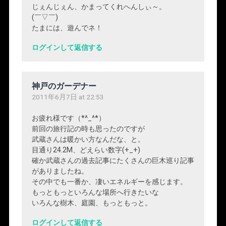
じぇんじぇん、かまってくれへんしぃ～。
(￣▽￣)
たまには、遊んでネ！
ログインして返信する
神戸のガーデナー
2011年6月7日 at 22:53
お疲れ様です（*^_^*）
前回の旅行記の時も思ったのですが
武蔵さんは暖かい方なんだな、と。
目通り24.2M、どえらい数字(+_+)
確か武蔵さんの過去記事にたくさんの巨木巡り記事
がありましたね。
その中でも一番か、凄いエネルギーを感じます。
もっともっといろんな場所へ行きたいな
いろんな樹木、庭園、もっともっと。
ログインして返信する