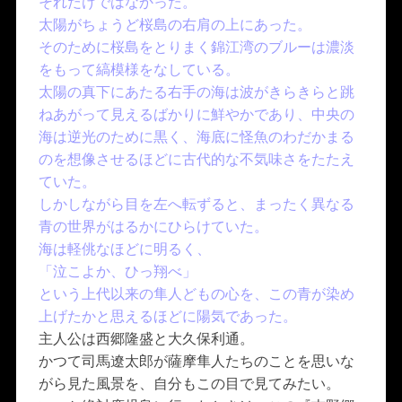
それだけではなかった。
太陽がちょうど桜島の右肩の上にあった。
そのために桜島をとりまく錦江湾のブルーは濃淡
をもって縞模様をなしている。
太陽の真下にあたる右手の海は波がきらきらと跳
ねあがって見えるばかりに鮮やかであり、中央の
海は逆光のために黒く、海底に怪魚のわだかまる
のを想像させるほどに古代的な不気味さをたたえ
ていた。
しかしながら目を左へ転ずると、まったく異なる
青の世界がはるかにひらけていた。
海は軽佻なほどに明るく、
「泣こよか、ひっ翔べ」
という上代以来の隼人どもの心を、この青が染め
上げたかと思えるほどに陽気であった。
主人公は西郷隆盛と大久保利通。
かつて司馬遼太郎が薩摩隼人たちのことを思いな
がら見た風景を、自分もこの目で見てみたい。