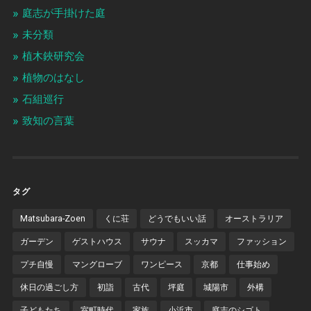
庭志が手掛けた庭
未分類
植木鋏研究会
植物のはなし
石組巡行
致知の言葉
タグ
Matsubara-Zoen
くに荘
どうでもいい話
オーストラリア
ガーデン
ゲストハウス
サウナ
スッカマ
ファッション
プチ自慢
マングローブ
ワンピース
京都
仕事始め
休日の過ごし方
初詣
古代
坪庭
城陽市
外構
子どもたち
室町時代
家族
小浜市
庭志のシゴト