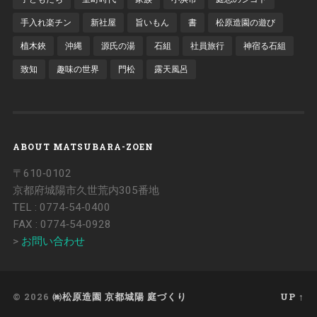
手入れ楽チン
新社屋
旨いもん
書
松原造園の遊び
植木鋏
沖縄
源氏の湯
石組
社員旅行
神宿る石組
致知
趣味の世界
門松
露天風呂
ABOUT MATSUBARA-ZOEN
〒610‐0102
京都府城陽市久世荒内305番地
TEL : 0774‐54‐0400
FAX : 0774‐54‐0928
>
お問い合わせ
© 2026
㈱松原造園 京都城陽 庭づくり
UP ↑