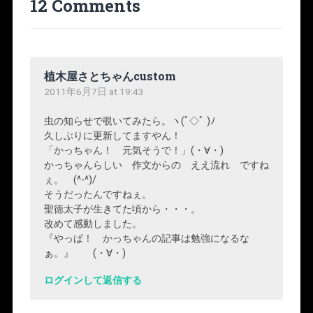
12 Comments
植木屋さとちゃんcustom
2011年6月7日 at 19:43
虫の知らせで覗いてみたら。ヽ(ﾟ◇ﾟ )ﾉ
久しぶりに更新してますやん！
「かっちゃん！ 元気そうで！」(・∀・)
かっちゃんらしい 作文からの ええ流れ ですね
ぇ。 (^-^)/
そうだったんですねぇ。
聖徳太子が生きてた頃から・・・。
改めて感動しました。
『やっぱ！ かっちゃんの記事は勉強になるな
ぁ。』 (・∀・)
ログインして返信する