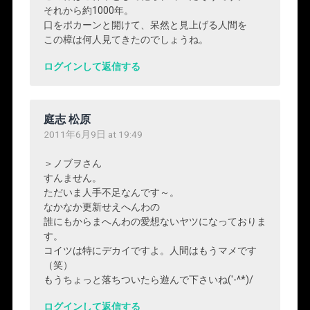
それから約1000年。
口をポカーンと開けて、呆然と見上げる人間を
この樟は何人見てきたのでしょうね。
ログインして返信する
庭志 松原
2011年6月9日 at 19:49
＞ノブヲさん
すんません。
ただいま人手不足なんです～。
なかなか更新せえへんわの
誰にもからまへんわの愛想ないヤツになっておりま
す。
コイツは特にデカイですよ。人間はもうマメです
（笑）
もうちょっと落ちついたら遊んで下さいね('-^*)/
ログインして返信する