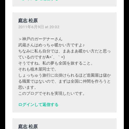
庭志 松原
2011年6月9日 at 20:02
＞神戸のガーデナーさん
武蔵さんはめっちゃ暖かい方ですよ♪
ちなみに私も自分では、まあまあ暖かい方だと思っ
ているのですがA=´、｀=)ゞ
そうですね。私の夢も全国を旅すること。
それも植木屋同士で。
しょっちゅう旅行に出掛けられるほど造園屋は儲か
る職業ではないので、まずは全国に仲間を作ろうと
思います。
このブログでそれを実現したいです。
ログインして返信する
庭志 松原