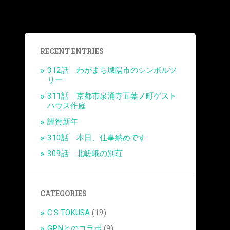
RECENT ENTRIES
312話 わがまち城陽市のシンボルツ
リー
311話 京都市泉涌寺五葉ノ町ゲスト
ハウス作庭
謹賀新年
310話 本日、仕事納めです
309話 北嵯峨の別荘
CATEGORIES
C.S TOKUSA
(19)
GPNとのコラボ
(9)