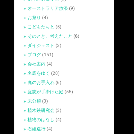
オーストラリア放浪
(9)
お祭り
(4)
こどもたちと
(5)
そのとき、考えたこと
(8)
ダイジェスト
(3)
ブログ
(151)
会社案内
(4)
名庭をゆく
(20)
庭のお手入れ
(6)
庭志が手掛けた庭
(55)
未分類
(3)
植木鋏研究会
(3)
植物のはなし
(4)
石組巡行
(4)