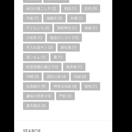
休日の過ごし方
(2)
初詣
(1)
古代
(3)
坪庭
(7)
城陽市
(5)
外構
(1)
子どもたち
(2)
室町時代
(1)
家族
(1)
小浜市
(1)
庭志のシゴト
(15)
手入れ楽チン
(2)
新社屋
(1)
旨いもん
(1)
書
(1)
松原造園の遊び
(10)
植木鋏
(1)
沖縄
(3)
源氏の湯
(4)
石組
(6)
社員旅行
(9)
神宿る石組
(4)
致知
(1)
趣味の世界
(10)
門松
(3)
露天風呂
(2)
SEARCH