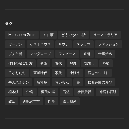
タグ
Matsubara-Zoen
くに荘
どうでもいい話
オーストラリア
ガーデン
ゲストハウス
サウナ
スッカマ
ファッション
プチ自慢
マングローブ
ワンピース
京都
仕事始め
休日の過ごし方
初詣
古代
坪庭
城陽市
外構
子どもたち
室町時代
家族
小浜市
庭志のシゴト
手入れ楽チン
新社屋
旨いもん
書
松原造園の遊び
植木鋏
沖縄
源氏の湯
石組
社員旅行
神宿る石組
致知
趣味の世界
門松
露天風呂