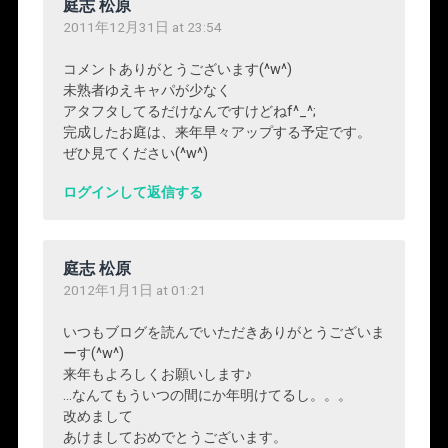
庭志 松原
2011年12月31日 at 23:54
コメントありがとうございます(^w^)
未熟者ゆえキャパが少なく
アタフタしてるだけなんですけどねf^_^;
完成したお庭は、来年早々アップする予定です。
ぜひ見てください(^w^)
ログインして返信する
庭志 松原
2012年1月1日 at 01:21
いつもブログを読んでいただきありがとうございま
ーす(^w^)
来年もよろしくお願いします♪
…なんてもういつの間にか年明けてるし。。。
改めまして
あけましておめでとうございます。