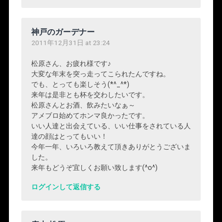
神戸のガーデナー
2011年12月31日 at 23:24
松原さん、お疲れ様です♪
大変な年末を突っ走ってこられたんですね。
でも、とっても楽しそう(*^_^*)
来年は是非とも杯を交わしたいです。
松原さんとお酒、飲みたいなぁ～
アメブロ始めてホンマ良かったです。
いい人達と出会えている、いい仕事をされている人
達の顔はとってもいい！
今年一年、いろいろ教えて頂きありがとうございま
した。
来年もどうぞ宜しくお願い致します(^o^)
ログインして返信する