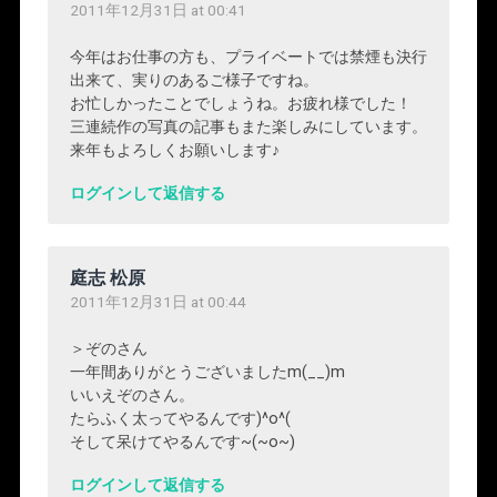
2011年12月31日 at 00:41
今年はお仕事の方も、プライベートでは禁煙も決行
出来て、実りのあるご様子ですね。
お忙しかったことでしょうね。お疲れ様でした！
三連続作の写真の記事もまた楽しみにしています。
来年もよろしくお願いします♪
ログインして返信する
庭志 松原
2011年12月31日 at 00:44
＞ぞのさん
一年間ありがとうございましたm(__)m
いいえぞのさん。
たらふく太ってやるんです)^o^(
そして呆けてやるんです~(~o~)
ログインして返信する