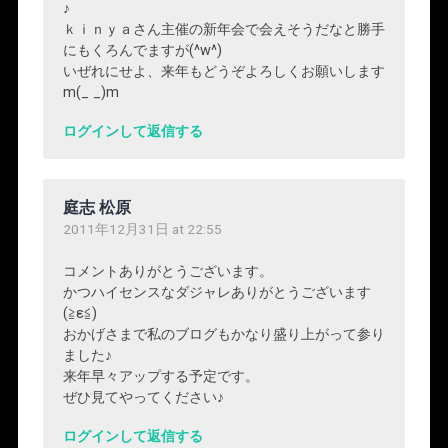
♪
ｋｉｎｙａさん主催の新年会で会えそうだなと勝手
にもくろんでますが(^w^)
いぜれにせよ、来年もどうぞよろしくお願いします
m(_ _)m
ログインして返信する
庭志 松原
2011年12月31日 at 22:55
コメントありがとうございます。
かつハイセンスなダジャレありがとうございます
(≧ε≦)
おかげさまで私のブログもかなり盛り上がって参り
ました♪
来年早々アップする予定です。
ぜひ見てやってください♪
ログインして返信する