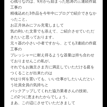
心残りなのは、9月から始まった怒涛の三連続作庭
工事の
精魂込めた3作品を今年中にブログで紹介できなか
ったこと。
お正月休みにフル充電しまして
気の利いた文章でも添えて、ご紹介させていただ
きたいと思っております。
元々器の小さい小者ですから、とても3連続の作庭
工事の
プレッシャーに耐え得るような器量は持ち合わせ
ておりませんこの私が。
それでもお施主さま方に満足していただける庭を
つくることが出来たのは
やはり何を置いても、いい仕事がしたいんだとい
う社員全員の気持ちと
バックアップしてくれた協力業者さんの技術。
この2つに恵まれたからでしょう。
まあ、この辺にさせていただきまして