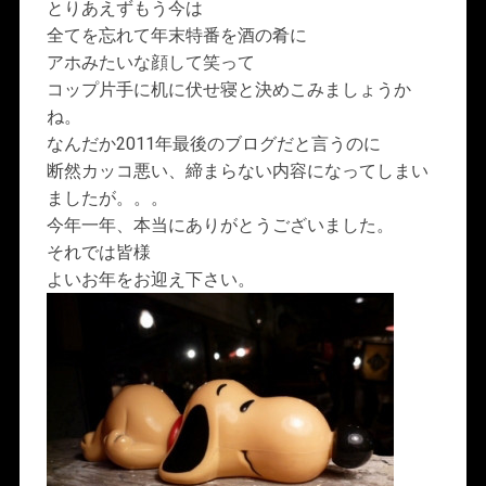
とりあえずもう今は
全てを忘れて年末特番を酒の肴に
アホみたいな顔して笑って
コップ片手に机に伏せ寝と決めこみましょうか
ね。
なんだか2011年最後のブログだと言うのに
断然カッコ悪い、締まらない内容になってしまい
ましたが。。。
今年一年、本当にありがとうございました。
それでは皆様
よいお年をお迎え下さい。