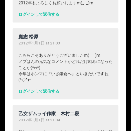
2012年もよろしくお願いしますm(_ _)m
ログインして返信する
庭志 松原
2012年1月1日 at 21:03
こちらこそありがとうございましたm(_ _)m
ノブはんの元気なコメントがどれだけ励みになった
ことか(^w^)
今年はホンマに『いざ鎌倉へ』といきたいですね
(^◇^)┛
ログインして返信する
乙女ザムライ作家 木村二段
2012年1月1日 at 21:04