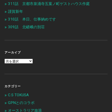
311話 京都市泉涌寺五葉ノ町ゲストハウス作庭
謹賀新年
310話 本日、仕事納めです
309話 北嵯峨の別荘
アーカイブ
カテゴリー
C.S TOKUSA
GPNとのコラボ
オーストラリア放浪