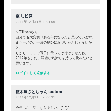
庭志 松原
2011年12月31日 at 01:06
＞TTrocoさん
自分でも大変実りある年になったと思っています。
また一歩の、一流の庭師に近づいたんじゃないか
と。
しかし、ここで調子に乗っては行けませんね。
2012年もまた、謙虚な気持ちを持って挑みたいと
思います。
ログインして返信する
植木屋さとちゃんcustom
2011年12月31日 at 06:31
今年もお世話になりました。(^-^)/