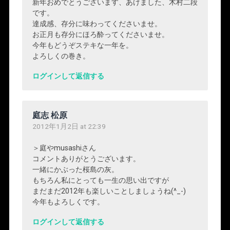
新年おめでとうございます、あけました、木村二段
です。
達成感、存分に味わってくださいませ。
お正月も存分にほろ酔ってくださいませ。
今年もどうぞステキな一年を。
よろしくの巻き。
ログインして返信する
庭志 松原
2012年1月2日 at 22:39
＞庭やmusashiさん
コメントありがとうございます。
一緒にかぶった桜島の灰。
もちろん私にとっても一生の思い出ですが
まだまだ2012年も楽しいことしましょうね(^_-)
今年もよろしくです。
ログインして返信する