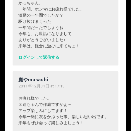
かっちゃん。
一年間、ホンマにお疲れ様でした…
激動の一年間でしたか？
駆け抜けまくった
一年間だったでしょうね…
今年も、お世話になりまして
ありがとうございました♪
来年は、鎌倉に遊びに来てちょ！
ログインして返信する
庭やmusashi
2011年12月31日 at 17:13
お疲れ様でした。
３連ちゃんで作庭ですかぁ～
アップ楽しみにしてます！
今年一緒に灰をかぶった事、楽しい思い出です。
来年もぜひ会って楽しみましょう！