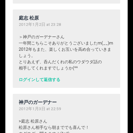
庭志 松原
2012年1月2日 at 23:28
＞神戸のガーデナーさん
一年間こちらこそありがとうございましたm(__)m
2012年もまた、楽しくお互いを高め合っていきま
しょう。
とりあえず、呑んだくれの私のウダウダ話の
相手してくれますでしょうか(^^ゞ
ログインして返信する
神戸のガーデナー
2012年1月3日 at 22:59
>庭志 松原さん
松原さん相手なら朝まででも喜んで！