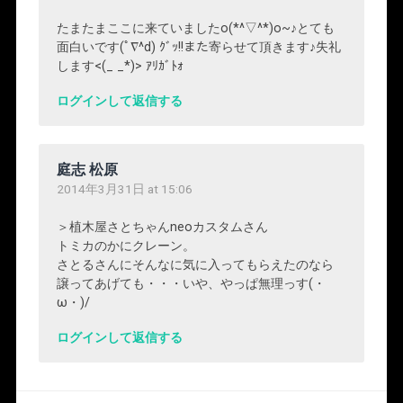
たまたまここに来ていましたo(*^▽^*)o~♪とても
面白いです(ﾟ∇^d) ｸﾞｯ!!また寄らせて頂きます♪失礼
します<(_ _*)> ｱﾘｶﾞﾄｫ
ログインして返信する
庭志 松原
2014年3月31日 at 15:06
＞植木屋さとちゃんneoカスタムさん
トミカのかにクレーン。
さとるさんにそんなに気に入ってもらえたのなら
譲ってあげても・・・いや、やっぱ無理っす(・
ω・)/
ログインして返信する