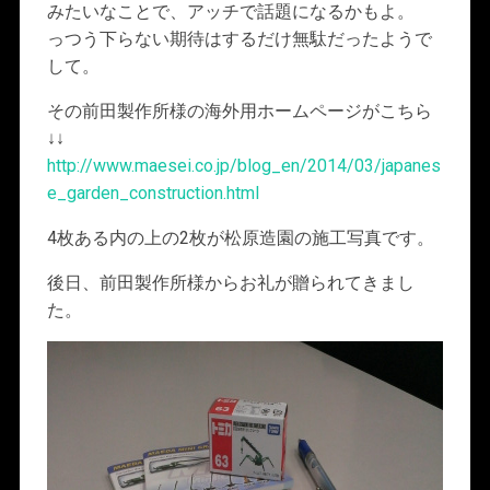
みたいなことで、アッチで話題になるかもよ。
っつう下らない期待はするだけ無駄だったようで
して。
その前田製作所様の海外用ホームページがこちら
↓↓
http://www.maesei.co.jp/blog_en/2014/03/japanes
e_garden_construction.html
4枚ある内の上の2枚が松原造園の施工写真です。
後日、前田製作所様からお礼が贈られてきまし
た。