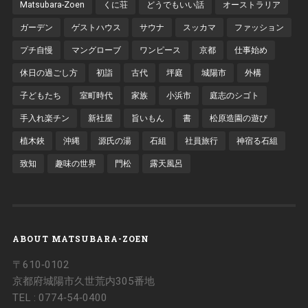
Matsubara-Zoen
くに荘
どうでもいい話
オーストラリア
ガーデン
ゲストハウス
サウナ
スッカマ
ファッション
プチ自慢
マングローブ
ワンピース
京都
仕事始め
休日の過ごし方
初詣
古代
坪庭
城陽市
外構
子どもたち
室町時代
家族
小浜市
庭志のシゴト
手入れ楽チン
新社屋
旨いもん
書
松原造園の遊び
植木鋏
沖縄
源氏の湯
石組
社員旅行
神宿る石組
致知
趣味の世界
門松
露天風呂
ABOUT MATSUBARA-ZOEN
〒610‐0102
京都府城陽市久世荒内305番地
TEL : 0774‐54‐0400