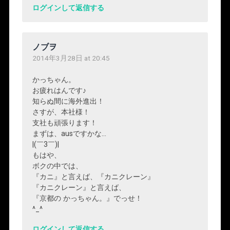
ログインして返信する
ノブヲ
2014年3月28日 at 20:45
かっちゃん。
お疲れはんです♪
知らぬ間に海外進出！
さすが、本社様！
支社も頑張ります！
まずは、ausですかな…
|(￣3￣)|
もはや、
ボクの中では、
『カニ』と言えば、『カニクレーン』
『カニクレーン』と言えば、
『京都の かっちゃん。』でっせ！
^_^
ログインして返信する