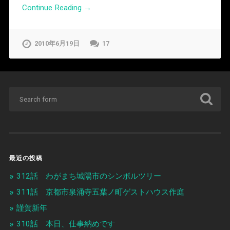
Continue Reading →
2010年6月19日
17
最近の投稿
312話 わがまち城陽市のシンボルツリー
311話 京都市泉涌寺五葉ノ町ゲストハウス作庭
謹賀新年
310話 本日、仕事納めです