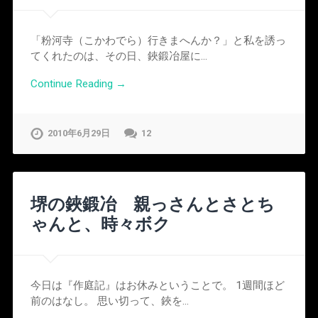
「粉河寺（こかわでら）行きまへんか？」と私を誘っ
てくれたのは、その日、鋏鍛冶屋に…
Continue Reading →
2010年6月29日
12
堺の鋏鍛冶 親っさんとさとち
ゃんと、時々ボク
今日は『作庭記』はお休みということで。 1週間ほど
前のはなし。 思い切って、鋏を…