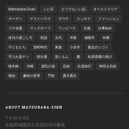
Matsubara-Zoen
くに荘
どうでもいい話
オーストラリア
ガーデン
ゲストハウス
サウナ
スッカマ
ファッション
プチ自慢
マングローブ
ワンピース
京都
仕事始め
休日の過ごし方
初詣
古代
坪庭
城陽市
外構
子どもたち
室町時代
家族
小浜市
庭志のシゴト
手入れ楽チン
新社屋
旨いもん
書
松原造園の遊び
植木鋏
沖縄
源氏の湯
石組
社員旅行
神宿る石組
致知
趣味の世界
門松
露天風呂
ABOUT MATSUBARA-ZOEN
〒610‐0102
京都府城陽市久世荒内305番地