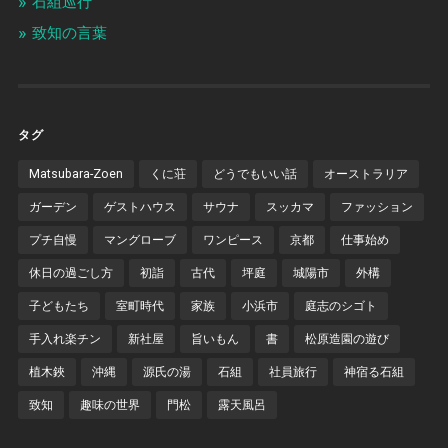
石組巡行
致知の言葉
タグ
Matsubara-Zoen
くに荘
どうでもいい話
オーストラリア
ガーデン
ゲストハウス
サウナ
スッカマ
ファッション
プチ自慢
マングローブ
ワンピース
京都
仕事始め
休日の過ごし方
初詣
古代
坪庭
城陽市
外構
子どもたち
室町時代
家族
小浜市
庭志のシゴト
手入れ楽チン
新社屋
旨いもん
書
松原造園の遊び
植木鋏
沖縄
源氏の湯
石組
社員旅行
神宿る石組
致知
趣味の世界
門松
露天風呂