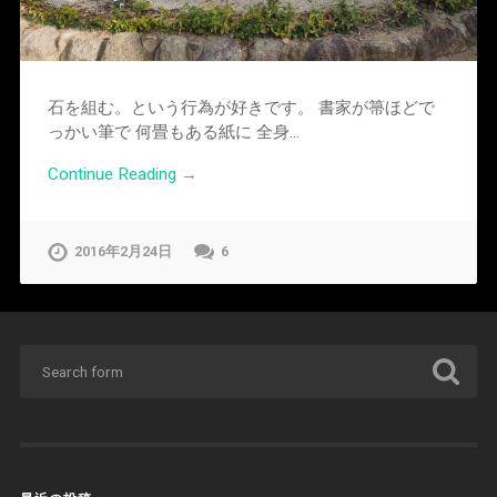
石を組む。という行為が好きです。 書家が箒ほどで
っかい筆で 何畳もある紙に 全身…
Continue Reading →
2016年2月24日
6