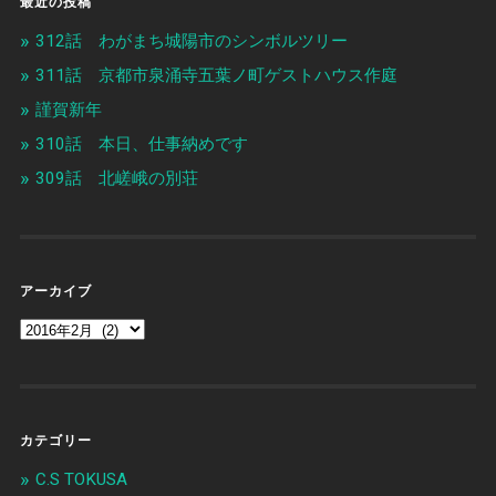
最近の投稿
312話 わがまち城陽市のシンボルツリー
311話 京都市泉涌寺五葉ノ町ゲストハウス作庭
謹賀新年
310話 本日、仕事納めです
309話 北嵯峨の別荘
アーカイブ
カテゴリー
C.S TOKUSA