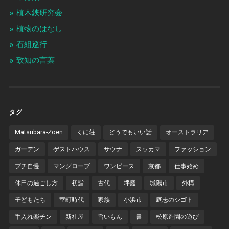
植木鋏研究会
植物のはなし
石組巡行
致知の言葉
タグ
Matsubara-Zoen
くに荘
どうでもいい話
オーストラリア
ガーデン
ゲストハウス
サウナ
スッカマ
ファッション
プチ自慢
マングローブ
ワンピース
京都
仕事始め
休日の過ごし方
初詣
古代
坪庭
城陽市
外構
子どもたち
室町時代
家族
小浜市
庭志のシゴト
手入れ楽チン
新社屋
旨いもん
書
松原造園の遊び