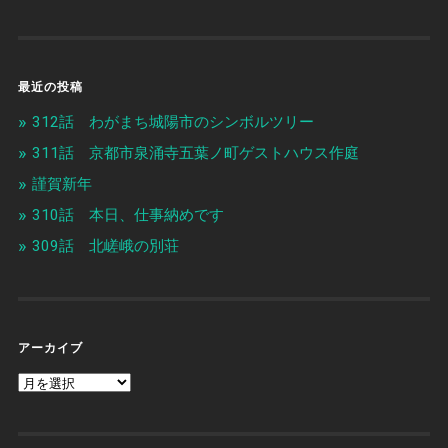
最近の投稿
312話 わがまち城陽市のシンボルツリー
311話 京都市泉涌寺五葉ノ町ゲストハウス作庭
謹賀新年
310話 本日、仕事納めです
309話 北嵯峨の別荘
アーカイブ