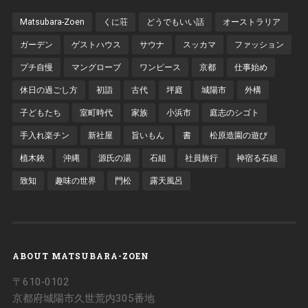
Matsubara-Zoen
くに荘
どうでもいい話
オーストラリア
ガーデン
ゲストハウス
サウナ
スッカマ
ファッション
プチ自慢
マングローブ
ワンピース
京都
仕事始め
休日の過ごし方
初詣
古代
坪庭
城陽市
外構
子どもたち
室町時代
家族
小浜市
庭志のシゴト
手入れ楽チン
新社屋
旨いもん
書
松原造園の遊び
植木鋏
沖縄
源氏の湯
石組
社員旅行
神宿る石組
致知
趣味の世界
門松
露天風呂
ABOUT MATSUBARA-ZOEN
〒610‐0102
京都府城陽市久世荒内305番地