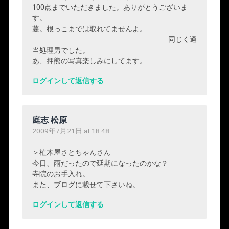
100点までいただきました。ありがとうございま
す。
蔓。根っこまでは取れてませんよ。
同じく適
当処理男でした。
あ、押熊の写真楽しみにしてます。
ログインして返信する
庭志 松原
2009年7月21日 at 18:48
＞植木屋さとちゃんさん
今日、雨だったので延期になったのかな？
寺院のお手入れ。
また、ブログに載せて下さいね。
ログインして返信する