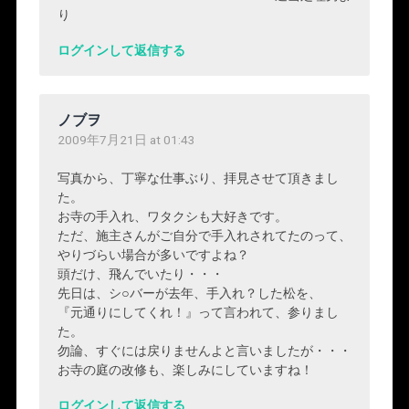
り
ログインして返信する
ノブヲ
2009年7月21日 at 01:43
写真から、丁寧な仕事ぶり、拝見させて頂きまし
た。
お寺の手入れ、ワタクシも大好きです。
ただ、施主さんがご自分で手入れされてたのって、
やりづらい場合が多いですよね？
頭だけ、飛んでいたり・・・
先日は、シ○バーが去年、手入れ？した松を、
『元通りにしてくれ！』って言われて、参りまし
た。
勿論、すぐには戻りませんよと言いましたが・・・
お寺の庭の改修も、楽しみにしていますね！
ログインして返信する