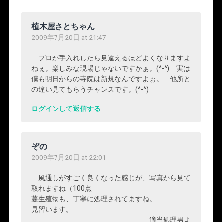
植木屋さとちゃん
2009年7月20日 at 21:47
プロが手入れしたら見違えるほどよくなりますよ
ねぇ。楽しみな現場じゃないですかぁ。(^-^) 実は
僕も明日からの寺院は新規なんですよぉ。 他所と
の違い見てもらうチャンスです。(^-^)
ログインして返信する
ぞの
2009年7月20日 at 22:01
風通しがすごく良くなった感じが、写真から見て
取れますね（100点
蔓生殖物も、丁寧に処理されてますね。
見習います。
適当処理男よ