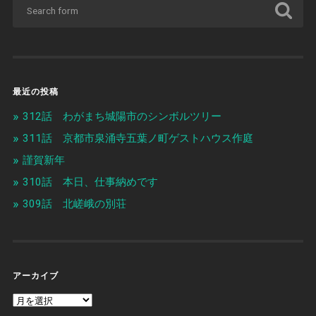
最近の投稿
312話 わがまち城陽市のシンボルツリー
311話 京都市泉涌寺五葉ノ町ゲストハウス作庭
謹賀新年
310話 本日、仕事納めです
309話 北嵯峨の別荘
アーカイブ