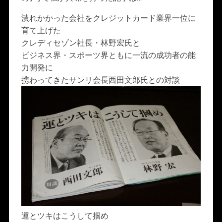
潰れかかった会社をクレジットカード業界一位に
育て上げた
クレディセゾン社長・林野宏氏と
ビジネス界・スポーツ界ともに一流の成功者の能
力開発に
携わってきたサンリ会長西田文郎氏との対談
運とツキはこうして掴め