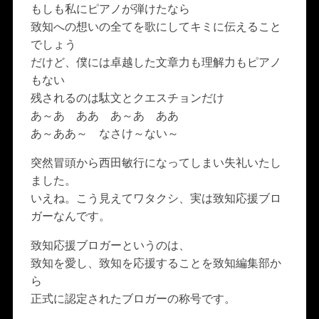
もしも私にピアノが弾けたなら
致知への想いの全てを歌にしてキミに伝えること
でしょう
だけど、僕には卓越した文章力も理解力もピアノ
もない
残されるのは駄文とクエスチョンだけ
あ～あ ああ あ～あ ああ
あ～ああ～ なさけ～ない～
突然冒頭から西田敏行になってしまい失礼いたし
ました。
いえね。こう見えてワタクシ、実は致知応援ブロ
ガーなんです。
致知応援ブロガーというのは、
致知を愛し、致知を応援することを致知編集部か
ら
正式に認定されたブロガーの称号です。