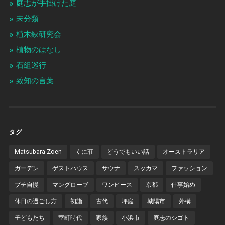
庭志が手掛けた庭
未分類
植木鋏研究会
植物のはなし
石組巡行
致知の言葉
タグ
Matsubara-Zoen
くに荘
どうでもいい話
オーストラリア
ガーデン
ゲストハウス
サウナ
スッカマ
ファッション
プチ自慢
マングローブ
ワンピース
京都
仕事始め
休日の過ごし方
初詣
古代
坪庭
城陽市
外構
子どもたち
室町時代
家族
小浜市
庭志のシゴト