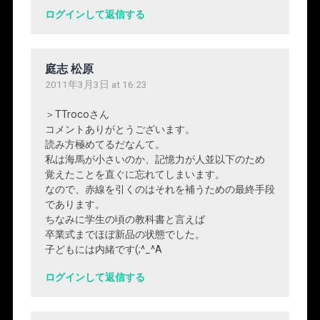
ログインして返信する
庭志 松原
2011年3月3日 at 16:23
＞TTrocoさん
コメントありがとうございます。
読み方極めてるだなんて。
私は海馬が小さいのか、記憶力が人並以下のため
覚えたことを直ぐに忘れてしまいます。
なので、赤線を引くのはそれを補うための最終手段
であります。
ちなみに学生の頃の教科書と言えば
卒業式までほぼ新品の状態でした。
子どもには内緒です(;^_^A
ログインして返信する