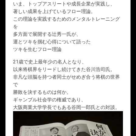
いま、トップアスリートや成長企業が実践し、
著しい成果を上げているフロー理論。
この理論を実践するためのメンタルトレーニング
を
多方面で展開する辻秀一氏が、
運とツキを掴む心得について語った
ツキを生むフロー理論
21歳で史上最年少の名人となり、
以来将棋界をリードし続けてきた谷川浩司氏。
非凡な頭脳を持つ者同士がせめぎ合う将棋の世界
で
勝敗を決するものは何か。
ギャンブル社会学の権威であり、
大阪商業大学学長でもある谷岡一郎氏との対談。