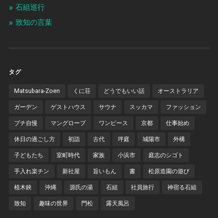
石組巡行
致知の言葉
タグ
Matsubara-Zoen
くに荘
どうでもいい話
オーストラリア
ガーデン
ゲストハウス
サウナ
スッカマ
ファッション
プチ自慢
マングローブ
ワンピース
京都
仕事始め
休日の過ごし方
初詣
古代
坪庭
城陽市
外構
子どもたち
室町時代
家族
小浜市
庭志のシゴト
手入れ楽チン
新社屋
旨いもん
書
松原造園の遊び
植木鋏
沖縄
源氏の湯
石組
社員旅行
神宿る石組
致知
趣味の世界
門松
露天風呂