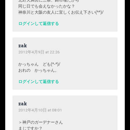
北野天満宮に三条、錦市場だから
同じ日でも会えなかったかな？
神奈川と大阪の友人に宜しくお伝え下さい(^^)/
ログインして返信する
zak
2012年4月9日 at 22:26
かっちゃん ども(^-^)/
おれの かっちゃん。
ログインして返信する
zak
2012年4月10日 at 08:01
＞神戸のガーデナーさん
まじですか？