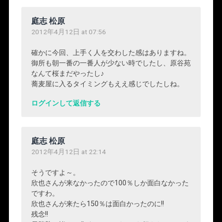
庭志 松原
2012年4月12日 at 07:56
確かに今回、上手く人を交わした感はありますね。
御所も朝一番の一番人が少ない時でしたし、原谷苑
なんて桜まだやったし♪
蕎麦屋に入るタイミングもええ感じでしたしね。
ログインして返信する
庭志 松原
2012年4月12日 at 22:14
そうですよ～。
欣也さんが来なかったので100％しか面白なかった
ですわ。
欣也さんが来たら150％は面白かったのに!!
残念!!