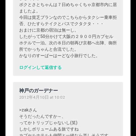
ボクとさとちゃんは７日めちゃくちゃ京都市内に居
ましたよ。
今回は貧乏プランなのでこちらからタクシー乗車拒
否、ひたすらテイクとバスでクタクタ・・・
おまけに京都の宿泊は無ーし。
したがって50分かけて大阪の２９００円カプセル
ホテルで一泊。次の８日の朝再び京都へ出陣、御所
所でかっちゃんと合流でした。
かなりのすーぱーはーどな小旅行でした。
ログインして返信する
神戸のガーデナー
2012年4月10日 at 10:02
>zakさん
そうだったんですか～、
ってかトリップじゃないし(笑)
しかしボリュームある旅ですね
カプセルホテルも仲間と一緒なら楽しそうです