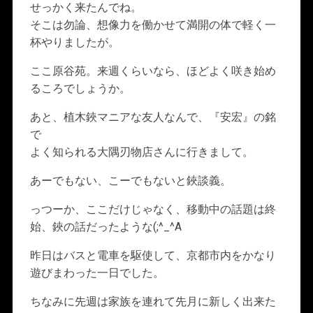
せっかく来たんでね。
そこは勿論、想像力を働かせて満開の体で軽く一
杯やりましたが。
ここ原谷苑。来週くらいなら、ほどよく咲き始め
るころでしょうか。
あと、植木鋏マニアな友人なんで、『安宏』の銘
で
よく知られる大隅刃物店さんに行きまして。
あーでもない、こーでもないと鋏談義。
っつーか、ここだけじゃなく、移動中の話題は終
始、鋏の話だったような(;^_^A
昨日はバスと電車を駆使して、京都市内をかなり
遊びまわった一日でした。
ちなみに先週は家族を連れて先月に新しく出来た