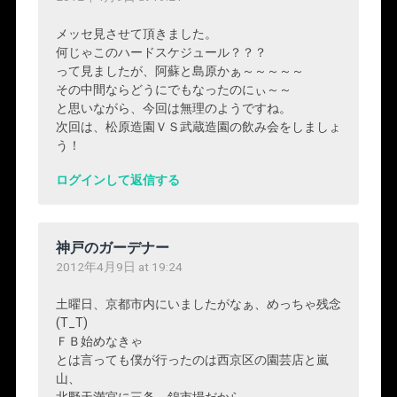
メッセ見させて頂きました。
何じゃこのハードスケジュール？？？
って見ましたが、阿蘇と島原かぁ～～～～～
その中間ならどうにでもなったのにぃ～～
と思いながら、今回は無理のようですね。
次回は、松原造園ＶＳ武蔵造園の飲み会をしましょ
う！
ログインして返信する
神戸のガーデナー
2012年4月9日 at 19:24
土曜日、京都市内にいましたがなぁ、めっちゃ残念
(T_T)
ＦＢ始めなきゃ
とは言っても僕が行ったのは西京区の園芸店と嵐
山、