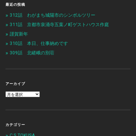
最近の投稿
312話 わがまち城陽市のシンボルツリー
311話 京都市泉涌寺五葉ノ町ゲストハウス作庭
謹賀新年
310話 本日、仕事納めです
309話 北嵯峨の別荘
アーカイブ
カテゴリー
C.S TOKUSA