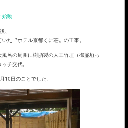
に始動
後、
ていた〝ホテル京都くに荘〟の工事。
天風呂の周囲に樹脂製の人工竹垣（御簾垣っ
タッチ交代。
月10日のことでした。