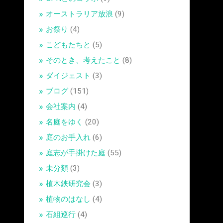
オーストラリア放浪
(9)
お祭り
(4)
こどもたちと
(5)
そのとき、考えたこと
(8)
ダイジェスト
(3)
ブログ
(151)
会社案内
(4)
名庭をゆく
(20)
庭のお手入れ
(6)
庭志が手掛けた庭
(55)
未分類
(3)
植木鋏研究会
(3)
植物のはなし
(4)
石組巡行
(4)