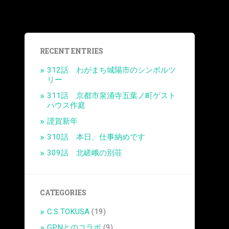
RECENT ENTRIES
312話 わがまち城陽市のシンボルツ
リー
311話 京都市泉涌寺五葉ノ町ゲスト
ハウス作庭
謹賀新年
310話 本日、仕事納めです
309話 北嵯峨の別荘
CATEGORIES
C.S TOKUSA
(19)
GPNとのコラボ
(9)