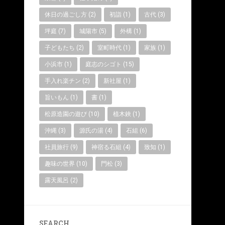
休日の過ごし方
(2)
初詣
(1)
古代
(3)
坪庭
(7)
城陽市
(5)
外構
(1)
子どもたち
(2)
室町時代
(1)
家族
(1)
小浜市
(1)
庭志のシゴト
(15)
手入れ楽チン
(2)
新社屋
(1)
旨いもん
(1)
書
(1)
松原造園の遊び
(10)
植木鋏
(1)
沖縄
(3)
源氏の湯
(4)
石組
(6)
社員旅行
(9)
神宿る石組
(4)
致知
(1)
趣味の世界
(10)
門松
(3)
露天風呂
(2)
SEARCH