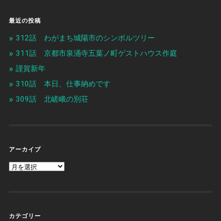
最近の投稿
312話 わがまち城陽市のシンボルツリー
311話 京都市泉涌寺五葉ノ町ゲストハウス作庭
謹賀新年
310話 本日、仕事納めです
309話 北嵯峨の別荘
アーカイブ
カテゴリー