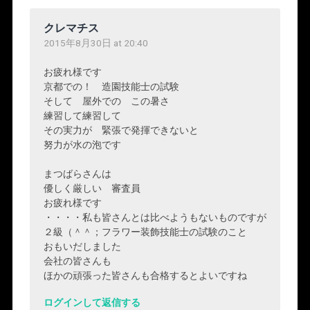
クレマチス
2015年8月30日 at 20:40
お疲れ様です
京都での！ 造園技能士の試験
そして 屋外での この暑さ
練習して練習して
その実力が 緊張で発揮できないと
努力が水の泡です
まつばらさんは
優しく厳しい 審査員
お疲れ様です
・・・・私も皆さんとは比べようもないものですが
２級（＾＾；フラワー装飾技能士の試験のこと
おもいだしました
会社の皆さんも
ほかの頑張った皆さんも合格するとよいですね
ログインして返信する