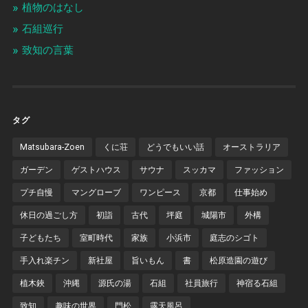
植物のはなし
石組巡行
致知の言葉
タグ
Matsubara-Zoen
くに荘
どうでもいい話
オーストラリア
ガーデン
ゲストハウス
サウナ
スッカマ
ファッション
プチ自慢
マングローブ
ワンピース
京都
仕事始め
休日の過ごし方
初詣
古代
坪庭
城陽市
外構
子どもたち
室町時代
家族
小浜市
庭志のシゴト
手入れ楽チン
新社屋
旨いもん
書
松原造園の遊び
植木鋏
沖縄
源氏の湯
石組
社員旅行
神宿る石組
致知
趣味の世界
門松
露天風呂