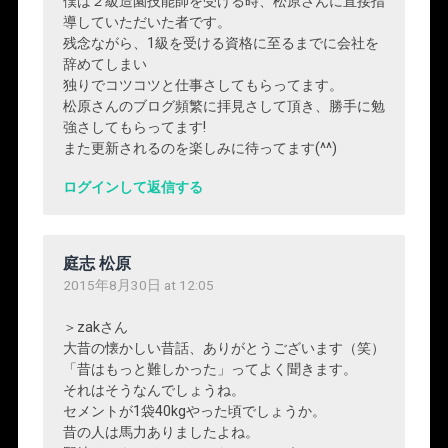
僕は２級造園技能師を受ける時、松原さんに直接指
導していただいた者です。
残念ながら、1級を受ける資格に至るまでに会社を
辞めてしまい
独りでコツコツと仕事さしてもらってます。
松原さんのブログ頻繁に拝見さして頂き、勝手に勉
強さしてもらってます!
また更新されるのを楽しみに待ってます(^^)
ログインして返信する
庭志 松原
2015年8月30日 at 12:05
＞zakさん
大昔の懐かしい昔話、ありがとうございます（笑）
「昔はもっと難しかった」ってよく聞きます。
それはそうなんでしょうね。
セメントが1袋40kgやった頃でしょうか。
昔の人は馬力ありましたよね。