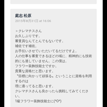
庭志 松原
2015年8月31日 at 16:06
＞クレマチスさん
お久しぶりです。
審査員なんてとんでもないです。
補佐です補佐。
お手伝いさせていただいてるだけですよ。
人の仕事を審査できるほどの域に、精神的にも技術
的にも達していません。この僕は。
フラワー装飾技能士ですか。
貴重な資格だと思います。
〝目標に向かって頑張る〟ということに資格を利用
するのは
理に適ってると思います。
クレマチスさんも良かったら挑戦してみてくださ
い。
1級フラワー装飾技能士に(^O^)