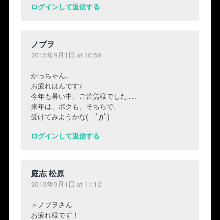
ログインして返信する
ノブヲ
2015年9月1日 at 10:58
かっちゃん。
お疲れはんです♪
今年も暑い中、ご苦労様でした……
来年は、ボクも、そちらで、
受けてみようかな( ﾟдﾟ)
ログインして返信する
庭志 松原
2015年9月1日 at 11:12
＞ノブヲさん
お疲れ様です！