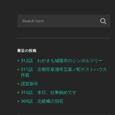
最近の投稿
312話 わがまち城陽市のシンボルツリー
311話 京都市泉涌寺五葉ノ町ゲストハウス
作庭
謹賀新年
310話 本日、仕事納めです
309話 北嵯峨の別荘