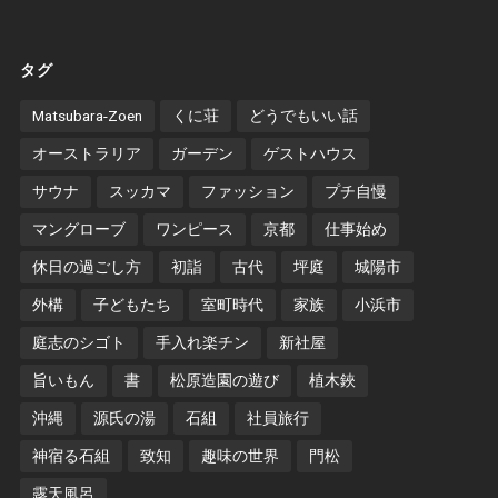
タグ
Matsubara-Zoen
くに荘
どうでもいい話
オーストラリア
ガーデン
ゲストハウス
サウナ
スッカマ
ファッション
プチ自慢
マングローブ
ワンピース
京都
仕事始め
休日の過ごし方
初詣
古代
坪庭
城陽市
外構
子どもたち
室町時代
家族
小浜市
庭志のシゴト
手入れ楽チン
新社屋
旨いもん
書
松原造園の遊び
植木鋏
沖縄
源氏の湯
石組
社員旅行
神宿る石組
致知
趣味の世界
門松
露天風呂