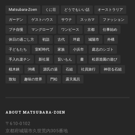
Matsubara-Zoen
くに荘
どうでもいい話
オーストラリア
ガーデン
ゲストハウス
サウナ
スッカマ
ファッション
プチ自慢
マングローブ
ワンピース
京都
仕事始め
休日の過ごし方
初詣
古代
坪庭
城陽市
外構
子どもたち
室町時代
家族
小浜市
庭志のシゴト
手入れ楽チン
新社屋
旨いもん
書
松原造園の遊び
植木鋏
沖縄
源氏の湯
石組
社員旅行
神宿る石組
致知
趣味の世界
門松
露天風呂
ABOUT MATSUBARA-ZOEN
〒610‐0102
京都府城陽市久世荒内305番地