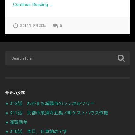
Continue Reading →
2014年9月23日
5
最近の投稿
312話 わがまち城陽市のシンボルツリー
311話 京都市泉涌寺五葉ノ町ゲストハウス作庭
謹賀新年
310話 本日、仕事納めです