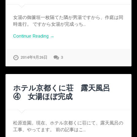
女湯の御簾垣一枚隔てた隣が男湯ですから、作庭は同
時進行。 ですから女湯が完成っち…
Continue Reading →
2014年9月26日
3
ホテル京都くに荘 露天風呂
④ 女湯ほぼ完成
松原造園。現在、ホテル京都くに荘にて、露天風呂の
工事、やってます。 前の記事はこ…