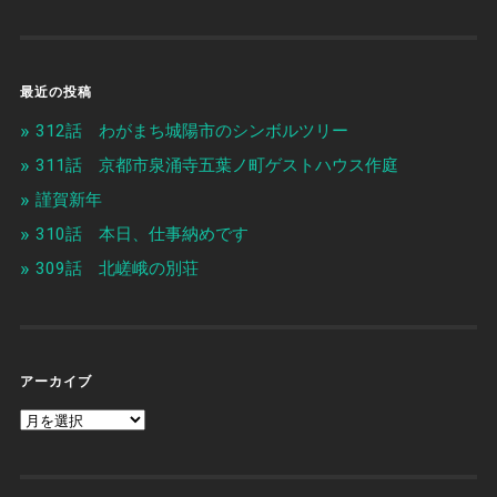
最近の投稿
312話 わがまち城陽市のシンボルツリー
311話 京都市泉涌寺五葉ノ町ゲストハウス作庭
謹賀新年
310話 本日、仕事納めです
309話 北嵯峨の別荘
アーカイブ