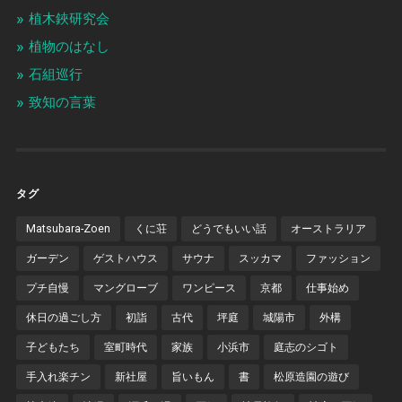
植木鋏研究会
植物のはなし
石組巡行
致知の言葉
タグ
Matsubara-Zoen
くに荘
どうでもいい話
オーストラリア
ガーデン
ゲストハウス
サウナ
スッカマ
ファッション
プチ自慢
マングローブ
ワンピース
京都
仕事始め
休日の過ごし方
初詣
古代
坪庭
城陽市
外構
子どもたち
室町時代
家族
小浜市
庭志のシゴト
手入れ楽チン
新社屋
旨いもん
書
松原造園の遊び