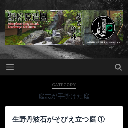
CATEGORY
庭志が手掛けた庭
生野丹波石がそびえ立つ庭 ①